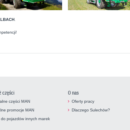
ALBACH
.
mpetencji!
ż części
O nas
alne części MAN
Oferty pracy
alne promocje MAN
Dlaczego Sulechów?
 do pojazdów innych marek