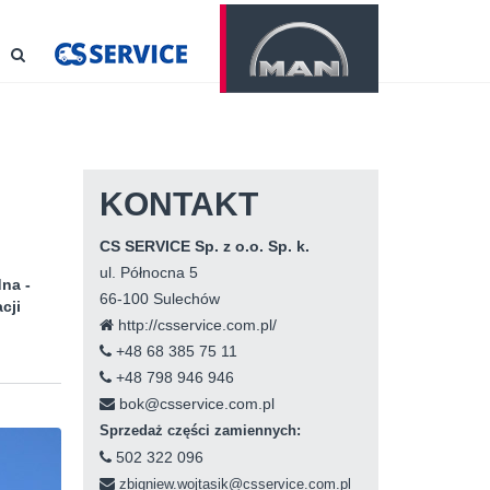
KONTAKT
CS SERVICE Sp. z o.o. Sp. k.
ul. Północna 5
na -
66-100 Sulechów
cji
http://csservice.com.pl/
+48 68 385 75 11
+48 798 946 946
bok@csservice.com.pl
Sprzedaż części zamiennych:
502 322 096
zbigniew.wojtasik@csservice.com.pl