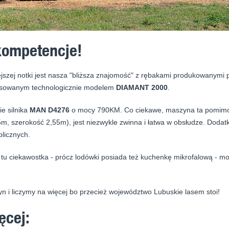
kompetencje!
szej notki jest nasza "bliższa znajomość" z rębakami produkowanymi 
wansowanym technologicznie modelem
DIAMANT 2000
.
e silnika
MAN D4276
o mocy 790KM. Co ciekawe, maszyna ta pomimo
, szerokość 2,55m), jest niezwykle zwinna i łatwa w obsłudze. Dodat
licznych.
 tu ciekawostka - prócz lodówki posiada też kuchenkę mikrofalową - m
n i liczymy na więcej bo przecież województwo Lubuskie lasem stoi!
ęcej: