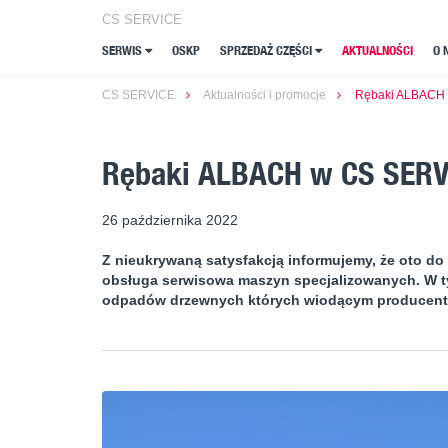
CS SERVICE
CS SERVICE
SERWIS
SERWIS
OSKP
OSKP
SPRZEDAŻ CZĘŚCI
SPRZEDAŻ CZĘŚCI
AKTUALNOŚCI
AKTUALNOŚCI
O 
O 
CS SERVICE
Aktualności i promocje
Rębaki ALBACH
Rębaki ALBACH w CS SERV
26 października 2022
Z nieukrywaną satysfakcją informujemy, że oto do
obsługa serwisowa maszyn specjalizowanych. W ty
odpadów drzewnych których wiodącym producente