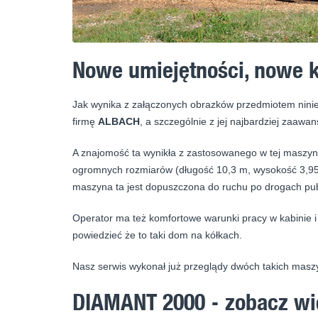
Nowe umiejętności, nowe 
Jak wynika z załączonych obrazków przedmiotem niniej
firmę
ALBACH
, a szczególnie z jej najbardziej zaa
A znajomość ta wynikła z zastosowanego w tej maszyni
ogromnych rozmiarów (długość 10,3 m, wysokość 3,95m
maszyna ta jest dopuszczona do ruchu po drogach pub
Operator ma też komfortowe warunki pracy w kabinie i
powiedzieć że to taki dom na kółkach.
Nasz serwis wykonał już przeglądy dwóch takich maszy
DIAMANT 2000 - zobacz wi