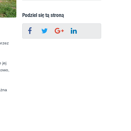
Podziel się tą stroną
przez
 jej
kowo,
ożna