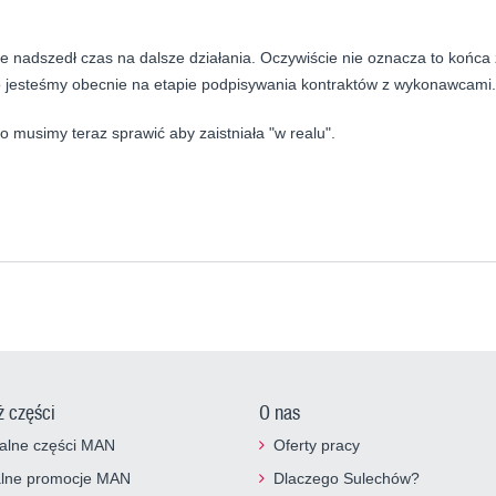
ie nadszedł czas na dalsze działania. Oczywiście nie oznacza to końc
o jesteśmy obecnie na etapie podpisywania kontraktów z wykonawcami.
 to musimy teraz sprawić aby zaistniała "w realu".
ż części
O nas
alne części MAN
Oferty pracy
alne promocje MAN
Dlaczego Sulechów?