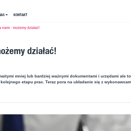
NAS
NAS
KONTAKT
KONTAKT
za nami - możemy działać!
możemy działać!
maitymi mniej lub bardziej ważnymi dokumentami i urzędami ale to
 kolejnego etapu prac. Teraz pora na układanie się z wykonawcam