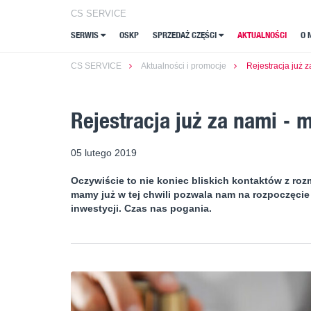
CS SERVICE
CS SERVICE
SERWIS
SERWIS
OSKP
OSKP
SPRZEDAŻ CZĘŚCI
SPRZEDAŻ CZĘŚCI
AKTUALNOŚCI
AKTUALNOŚCI
O 
O 
CS SERVICE
Aktualności i promocje
Rejestracja już 
Rejestracja już za nami - 
05 lutego 2019
Oczywiście to nie koniec bliskich kontaktów z roz
mamy już w tej chwili pozwala nam na rozpoczęcie
inwestycji. Czas nas pogania.