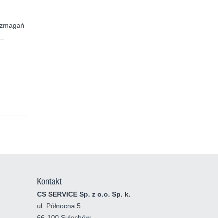
a zmagań
..
Kontakt
CS SERVICE Sp. z o.o. Sp. k.
ul. Północna 5
66-100 Sulechów