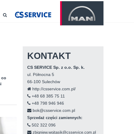
KONTAKT
CS SERVICE Sp. z o.o. Sp. k.
ul. Północna 5
 co
66-100 Sulechów
i
http://csservice.com.pl/
+48 68 385 75 11
+48 798 946 946
bok@csservice.com.pl
Sprzedaż części zamiennych:
502 322 096
zbigniew.wojtasik@csservice.com.pl